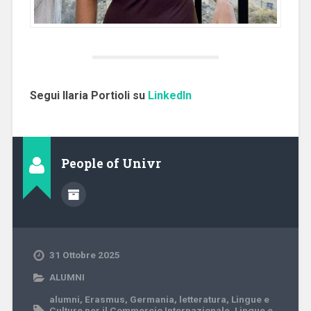
Segui Ilaria Portioli su
LinkedIn
People of Univr
31 Ottobre 2025
ALUMNI
alumni
,
Erasmus
,
Germania
,
letteratura
,
Lingue e
Culture per il Commercio Internazionale
,
Lingue e