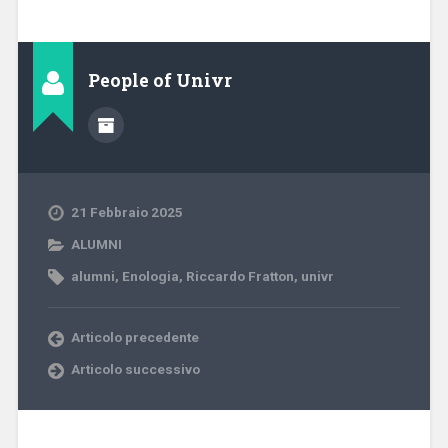
People of Univr
21 Febbraio 2025
ALUMNI
alumni
,
Enologia
,
Riccardo Fratton
,
univr
Articolo precedente
Articolo successivo